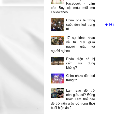
Facebook - Làm
các Boy xịt máu mũi mà
Follow theo.
Chim pha lê trong
+ H
suốt đèn led trang
trí
17 sự khác nhau
về tư duy giữa
người giàu và
người nghèo
Pháo điện có bị
cấm sử dụng
không?
Chim nhựa đèn led
trang trí
Làm sao để trở
nên giàu có? Đúng
hơn: Làm thế nào
để trở nên giàu có trong thời
buổi hiện đại?