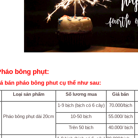
Pháo bông phụt:
iá bán pháo bông phut cụ thể như sau:
Loại sản phẩm
Số lương mua
Giá bán
1-9 bịch (bịch có 6 cây)
70.000/bịch
Pháo bông phụt dài 20cm
10-50 bịch
55.000/ bịch
Trên 50 bịch
40.000/ bịch