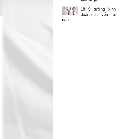
18 ý tưởng kinh
doanh ít vốn lãi
cao