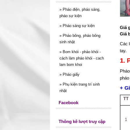
»
Pháo điện, pháo sáng,
pháo sự kiện
»
Pháo sáng sự kiện
Giá 
Giá 
»
Pháo bông, pháo bông
sinh nhật
Các l
tay.
»
Bom khói - pháo khói -
cách làm pháo khói - cach
1. 
lam bom khoi
Pháo 
»
Pháo giấy
pháo
»
Phụ kiện trang trí sinh
+ G
nhật
TT
Facebook
1
Thông kê lượt truy cập