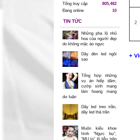
Tổng truy cập
805,482
Đang online
10
TIN TỨC
2
Những pha lộ nhũ
hoa của người đẹp
do không mặc áo ngực
Dây đèn led ngôi
+ V
sao
Tổng hợp những
vụ án hiếp dâm,
cướp sinh mạng
làm hoang mang
dư luận
Dây led treo trần,
dây led thả trần
Muôn kiểu khoe
hình ”Ngực bự”,
”MU to” lộ liễu trên