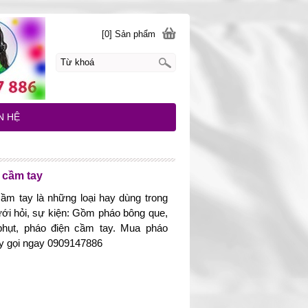
[0] Sản phẩm
N HỆ
 cầm tay
ầm tay là những loại hay dùng trong
ưới hỏi, sự kiện: Gồm pháo bông que,
phụt, pháo điện cầm tay. Mua pháo
y gọi ngay 0909147886