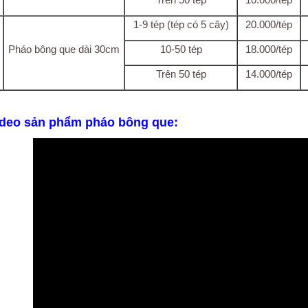
1-9 tép (tép có 5 cây)
20.000/tép
Pháo bông que dài 30cm
10-50 tép
18.000/tép
Trên 50 tép
14.000/tép
ideo sản phẩm pháo bông que: