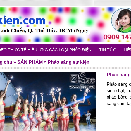
DEO THỰC TẾ HIỆU ỨNG CÁC LOẠI PHÁO ĐIỆN
TIN TỨC
LIÊ
g chủ
»
SẢN PHẨM
»
Pháo sáng sự kiện
Pháo sáng
Pháo sáng c
sinh nhật, c
pháo bông 
sáng cầm ta