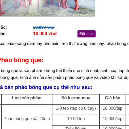
gốc:
20,000 vnđ
bán:
10,000 vnđ
Đặt mua
oại pháo sáng cầm tay phổ biến trên thị trường hiện nay: pháo bông
Pháo bông que:
bông que là sản phẩm không thể thiếu cho sinh nhật, sinh hoạt tạp th
 bông que, hình ảnh của sản phẩm pháo bông que và video khi sử dụ
iá bán pháo bông que cụ thể như sau:
Loại sản phẩm
Số lương mua
Giá bán
1-9 tép (tép có 8 cây)
18.000/tép
Pháo bông que dài 20cm
10-50 tép
12.000/tép
Trên 50 tép
10.000/tép