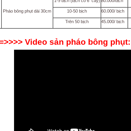
1-9 bịch (bịch có 6 cây)
80.000/bịch
Pháo bông phụt dài 30cm
10-50 bịch
60.000/ bịch
Trên 50 bịch
45.000/ bịch
=>>>> Video sản pháo bông phụt