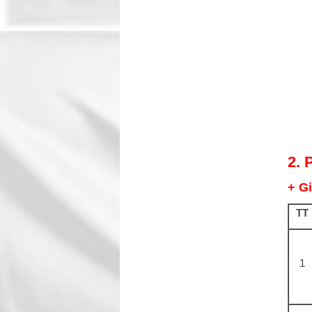
2. 
+ G
TT
1